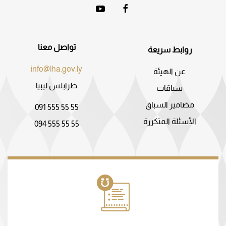
تواصل معنا
روابط سريعة
info@lha.gov.ly
عن الهيئة
طرابلس ليبيا
سباقات
مضامير السباق
091 555 55 55
الأسئلة المتكررة
094 555 55 55