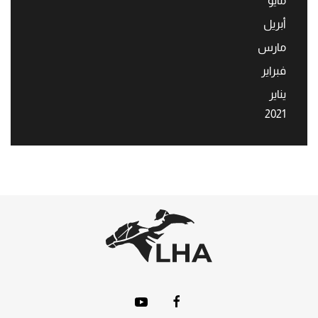
مايو
أبريل
مارس
فبراير
يناير
2021