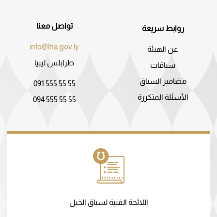
تواصل معنا
روابط سريعة
info@lha.gov.ly
عن الهيئة
طرابلس ليبيا
سباقات
مضامير السباق
091 555 55 55
الأسئلة المتكررة
094 555 55 55
اللائحة الفنية لسباق الخيل