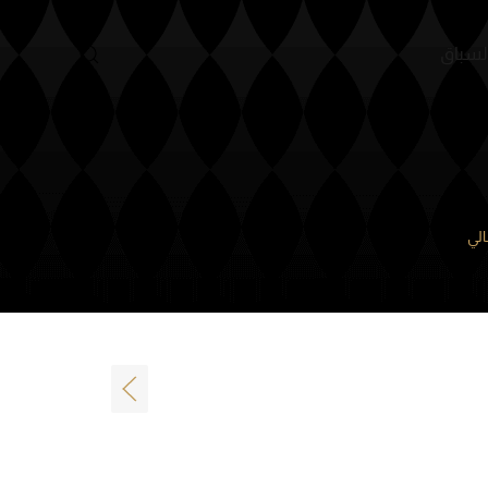
لسباق
الي