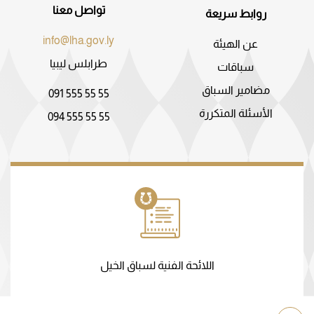
تواصل معنا
روابط سريعة
info@lha.gov.ly
عن الهيئة
طرابلس ليبيا
سباقات
مضامير السباق
091 555 55 55
الأسئلة المتكررة
094 555 55 55
اللائحة الفنية لسباق الخيل