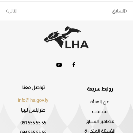
السابق
التالي
تواصل معنا
روابط سريعة
info@lha.gov.ly
عن الهيئة
طرابلس ليبيا
سباقات
مضامير السباق
091 555 55 55
الأسئلة المتكررة
094 555 55 55