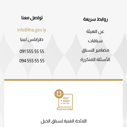
تواصل معنا
روابط سريعة
info@lha.gov.ly
عن الهيئة
طرابلس ليبيا
سباقات
مضامير السباق
091 555 55 55
الأسئلة المتكررة
094 555 55 55
اللائحة الفنية لسباق الخيل