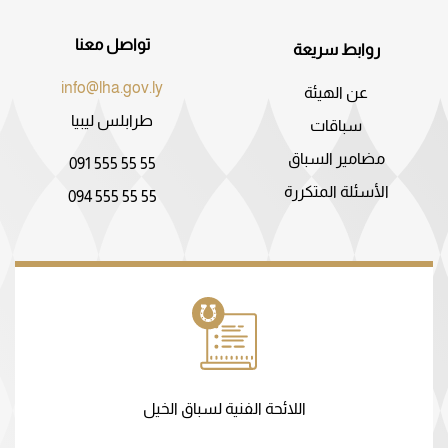
تواصل معنا
روابط سريعة
info@lha.gov.ly
عن الهيئة
طرابلس ليبيا
سباقات
مضامير السباق
091 555 55 55
الأسئلة المتكررة
094 555 55 55
اللائحة الفنية لسباق الخيل