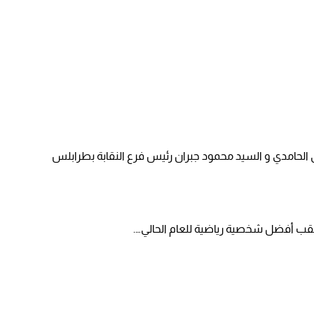
ة أ. مصطفى الحامدي و السيد محمود جبران رئيس فرع النقابة بطرابلس