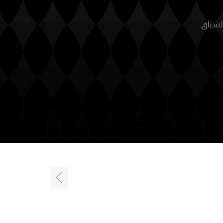
أنساب
منظومة السباق