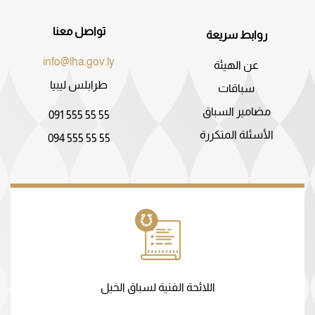
تواصل معنا
روابط سريعة
info@lha.gov.ly
عن الهيئة
طرابلس ليبيا
سباقات
مضامير السباق
091 555 55 55
الأسئلة المتكررة
094 555 55 55
اللائحة الفنية لسباق الخيل