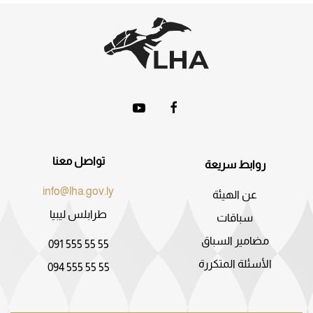
تواصل معنا
روابط سريعة
info@lha.gov.ly
عن الهيئة
طرابلس ليبيا
سباقات
مضامير السباق
091 555 55 55
الأسئلة المتكررة
094 555 55 55