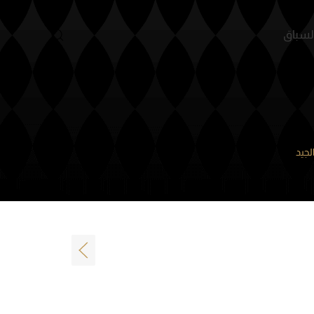
لسباق
جيد