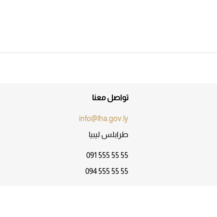
تواصل معنا
info@lha.gov.ly
طرابلس ليبيا
091 555 55 55
094 555 55 55