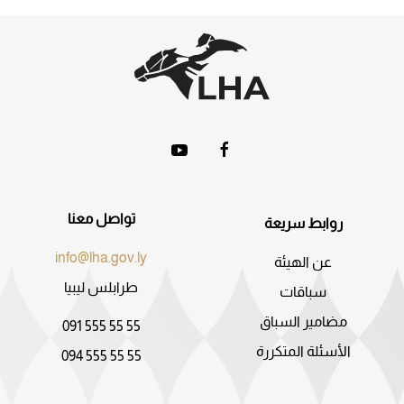
تواصل معنا
روابط سريعة
info@lha.gov.ly
عن الهيئة
طرابلس ليبيا
سباقات
مضامير السباق
091 555 55 55
الأسئلة المتكررة
094 555 55 55