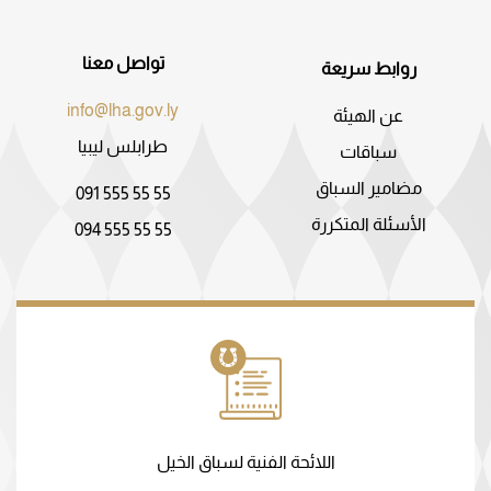
تواصل معنا
روابط سريعة
info@lha.gov.ly
عن الهيئة
طرابلس ليبيا
سباقات
مضامير السباق
091 555 55 55
الأسئلة المتكررة
094 555 55 55
اللائحة الفنية لسباق الخيل