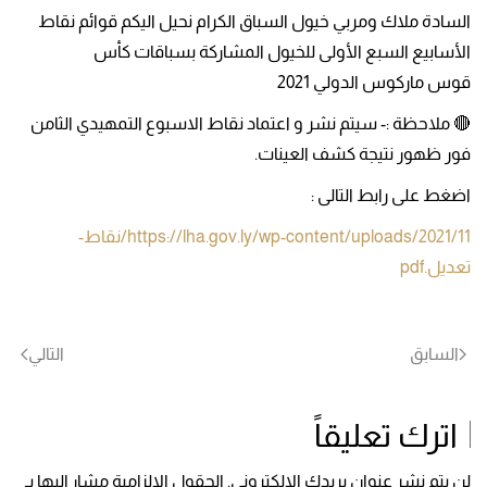
السادة ملاك ومربي خيول السباق الكرام نحيل اليكم قوائم نقاط
الأسابيع السبع الأولى للخيول المشاركة بسباقات كأس
قوس ماركوس الدولي 2021
🔴 ملاحظة :- سيتم نشر و اعتماد نقاط الاسبوع التمهيدي الثامن
فور ظهور نتيجة كشف العينات.
اضغط على رابط التالى :
https://lha.gov.ly/wp-content/uploads/2021/11/نقاط-
تعديل.pdf
السابق
التالي
اترك تعليقاً
لن يتم نشر عنوان بريدك الإلكتروني. الحقول الإلزامية مشار إليها بـ