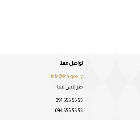
تواصل معنا
info@lha.gov.ly
طرابلس ليبيا
091 555 55 55
094 555 55 55