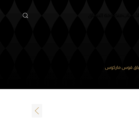
أنساب
منظومة السباق
لسباق قوس ماركوس