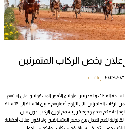
إعلان يخص الركاب المتمرنين
30-09-2021
|
إعلانات
السادة الملاك والمدريبين وأولياء الأمور المسؤوليين على ابنائهم
من الركاب المتمرنين التي تتراوح أعمارهم مابين 14 سنة الي 18 سنة
نود إعلامكم بعدم وجود قرار يسمح لوزن الركاب دون سن
القانونية ليْعم العدل بين جميع المتسابقين ولا تكون هناك أفضلية
لراكب دون الآخر في سباق قوس كأس ماركوس الدولي