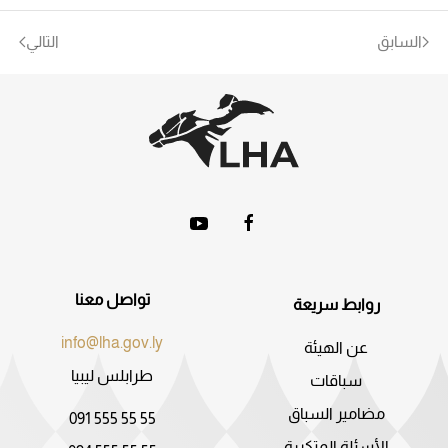
السابق
التالي
تواصل معنا
روابط سريعة
info@lha.gov.ly
عن الهيئة
طرابلس ليبيا
سباقات
مضامير السباق
091 555 55 55
الأسئلة المتكررة