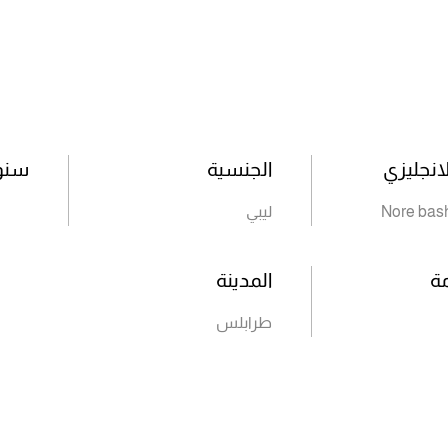
انجليزي
الجنسية
سنوا
Nore bash
ليبي
مة
المدينة
طرابلس