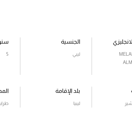
انجليزي
الجنسية
سنوا
MELA
ليبي
5
AL
بلد الإقامة
المد
شير
ليبيا
طراب