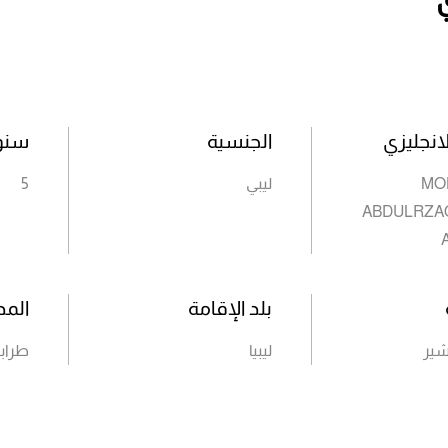
انجليزي
الجنسية
سنوا
MO
ليبي
5
ABDULRZAQ
بلد الإقامة
المد
شير
ليبيا
طراب