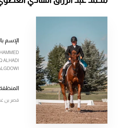
الإسم بال
HAMMED
 ALHADI
ALGDOWI
المنظقة
قصر بن غ