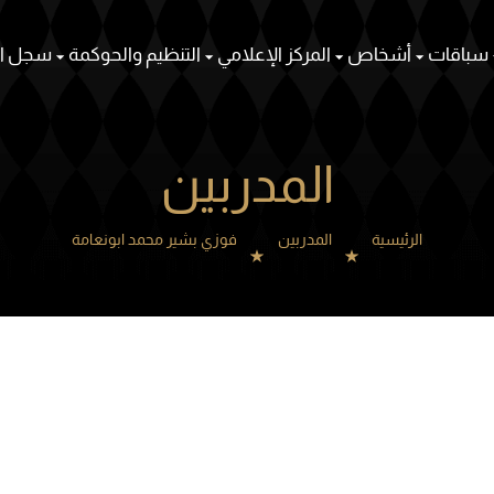
سباقات
أشخاص
المركز الإعلامي
التنظيم والحوكمة
سجل ال
المدربين
الرئيسية
المدربين
فوزي بشير محمد ابونعامة