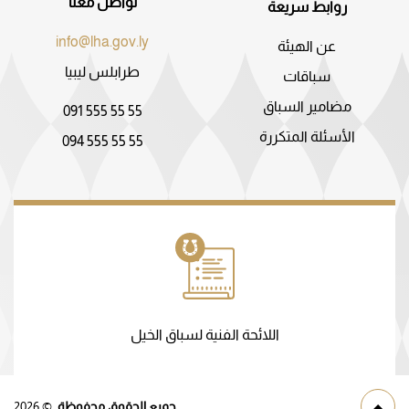
تواصل معنا
روابط سريعة
info@lha.gov.ly
عن الهيئة
طرابلس ليبيا
سباقات
مضامير السباق
091 555 55 55
الأسئلة المتكررة
094 555 55 55
اللائحة الفنية لسباق الخيل
جميع الحقوق محفوظة.
©
2026