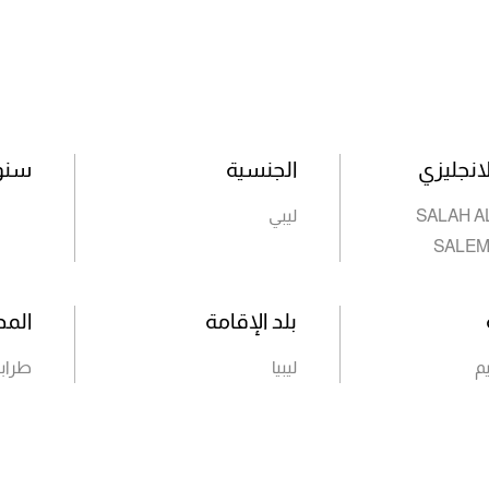
انجليزي
الجنسية
سنوا
SALAH A
ليبي
SALEM
بلد الإقامة
المد
م
ليبيا
طراب