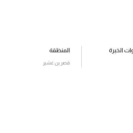
ت الخبرة
المنظقة
قصر بن غشير