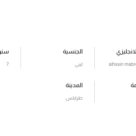
انجليزي
الجنسية
سنوا
alhssin mabr
ليبي
7
مة
المدينة
طرابلس