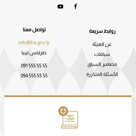
تواصل معنا
روابط سريعة
info@lha.gov.ly
عن الهيئة
طرابلس ليبيا
سباقات
مضامير السباق
091 555 55 55
الأسئلة المتكررة
094 555 55 55