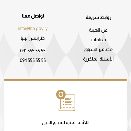
تواصل معنا
روابط سريعة
info@lha.gov.ly
عن الهيئة
طرابلس ليبيا
سباقات
مضامير السباق
091 555 55 55
الأسئلة المتكررة
094 555 55 55
اللائحة الفنية لسباق الخيل