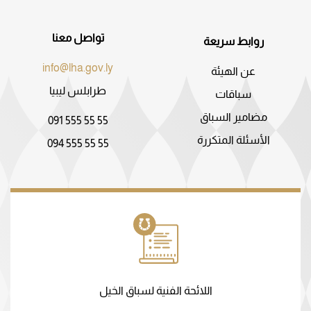
تواصل معنا
روابط سريعة
info@lha.gov.ly
عن الهيئة
طرابلس ليبيا
سباقات
مضامير السباق
091 555 55 55
الأسئلة المتكررة
094 555 55 55
اللائحة الفنية لسباق الخيل