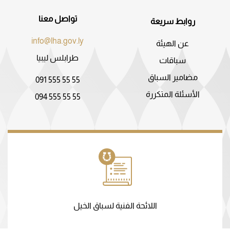
تواصل معنا
روابط سريعة
info@lha.gov.ly
عن الهيئة
طرابلس ليبيا
سباقات
مضامير السباق
091 555 55 55
الأسئلة المتكررة
094 555 55 55
اللائحة الفنية لسباق الخيل