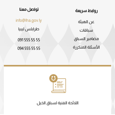
تواصل معنا
روابط سريعة
info@lha.gov.ly
عن الهيئة
طرابلس ليبيا
سباقات
مضامير السباق
091 555 55 55
الأسئلة المتكررة
094 555 55 55
اللائحة الفنية لسباق الخيل