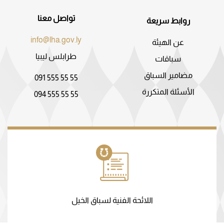
تواصل معنا
روابط سريعة
info@lha.gov.ly
عن الهيئة
طرابلس ليبيا
سباقات
مضامير السباق
091 555 55 55
الأسئلة المتكررة
094 555 55 55
اللائحة الفنية لسباق الخيل