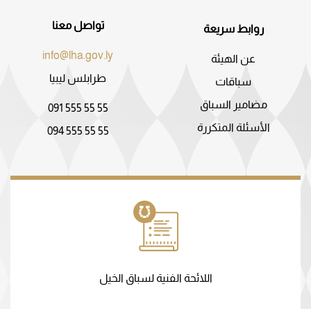
تواصل معنا
روابط سريعة
info@lha.gov.ly
عن الهيئة
طرابلس ليبيا
سباقات
مضامير السباق
091 555 55 55
الأسئلة المتكررة
094 555 55 55
اللائحة الفنية لسباق الخيل