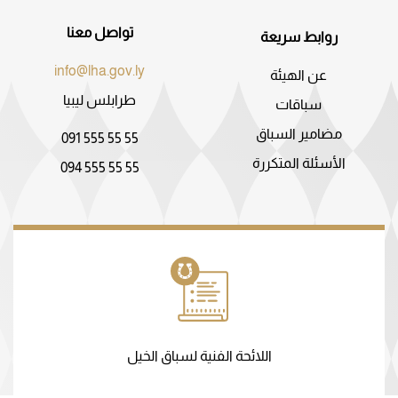
تواصل معنا
روابط سريعة
info@lha.gov.ly
عن الهيئة
طرابلس ليبيا
سباقات
مضامير السباق
091 555 55 55
الأسئلة المتكررة
094 555 55 55
اللائحة الفنية لسباق الخيل