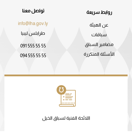
تواصل معنا
روابط سريعة
info@lha.gov.ly
عن الهيئة
طرابلس ليبيا
سباقات
مضامير السباق
091 555 55 55
الأسئلة المتكررة
094 555 55 55
اللائحة الفنية لسباق الخيل