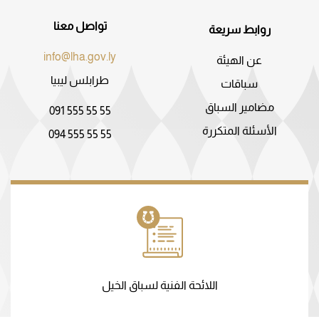
تواصل معنا
روابط سريعة
info@lha.gov.ly
عن الهيئة
طرابلس ليبيا
سباقات
مضامير السباق
091 555 55 55
الأسئلة المتكررة
094 555 55 55
اللائحة الفنية لسباق الخيل