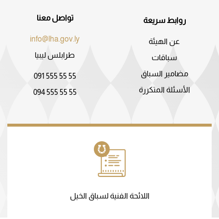
تواصل معنا
روابط سريعة
info@lha.gov.ly
عن الهيئة
طرابلس ليبيا
سباقات
مضامير السباق
091 555 55 55
الأسئلة المتكررة
094 555 55 55
اللائحة الفنية لسباق الخيل