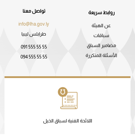
تواصل معنا
روابط سريعة
info@lha.gov.ly
عن الهيئة
طرابلس ليبيا
سباقات
مضامير السباق
091 555 55 55
الأسئلة المتكررة
094 555 55 55
اللائحة الفنية لسباق الخيل