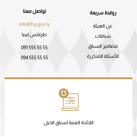
تواصل معنا
روابط سريعة
info@lha.gov.ly
عن الهيئة
طرابلس ليبيا
سباقات
مضامير السباق
091 555 55 55
الأسئلة المتكررة
094 555 55 55
اللائحة الفنية لسباق الخيل