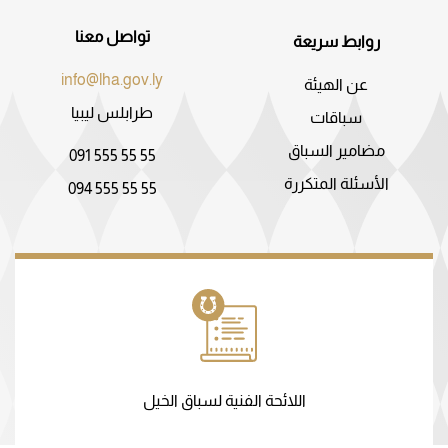
تواصل معنا
روابط سريعة
info@lha.gov.ly
عن الهيئة
طرابلس ليبيا
سباقات
مضامير السباق
091 555 55 55
الأسئلة المتكررة
094 555 55 55
اللائحة الفنية لسباق الخيل