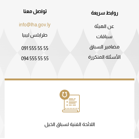
تواصل معنا
روابط سريعة
info@lha.gov.ly
عن الهيئة
طرابلس ليبيا
سباقات
مضامير السباق
091 555 55 55
الأسئلة المتكررة
094 555 55 55
اللائحة الفنية لسباق الخيل