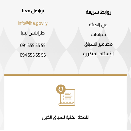
تواصل معنا
روابط سريعة
info@lha.gov.ly
عن الهيئة
طرابلس ليبيا
سباقات
مضامير السباق
091 555 55 55
الأسئلة المتكررة
094 555 55 55
اللائحة الفنية لسباق الخيل