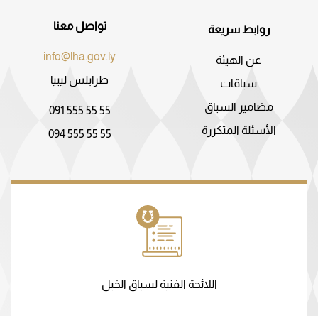
تواصل معنا
روابط سريعة
info@lha.gov.ly
عن الهيئة
طرابلس ليبيا
سباقات
مضامير السباق
091 555 55 55
الأسئلة المتكررة
094 555 55 55
اللائحة الفنية لسباق الخيل