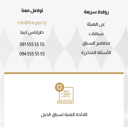
تواصل معنا
روابط سريعة
info@lha.gov.ly
عن الهيئة
طرابلس ليبيا
سباقات
مضامير السباق
091 555 55 55
الأسئلة المتكررة
094 555 55 55
اللائحة الفنية لسباق الخيل