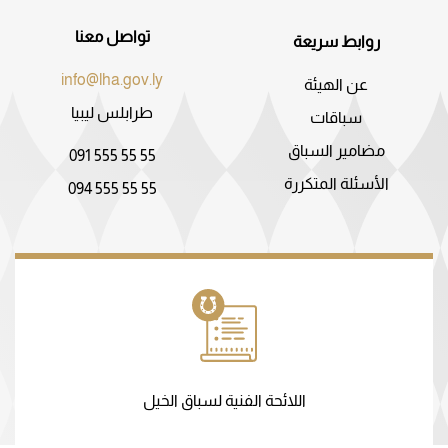
تواصل معنا
روابط سريعة
info@lha.gov.ly
عن الهيئة
طرابلس ليبيا
سباقات
مضامير السباق
091 555 55 55
الأسئلة المتكررة
094 555 55 55
اللائحة الفنية لسباق الخيل