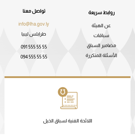
تواصل معنا
روابط سريعة
info@lha.gov.ly
عن الهيئة
طرابلس ليبيا
سباقات
مضامير السباق
091 555 55 55
الأسئلة المتكررة
094 555 55 55
اللائحة الفنية لسباق الخيل