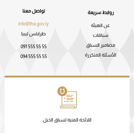
تواصل معنا
روابط سريعة
info@lha.gov.ly
عن الهيئة
طرابلس ليبيا
سباقات
مضامير السباق
091 555 55 55
الأسئلة المتكررة
094 555 55 55
اللائحة الفنية لسباق الخيل