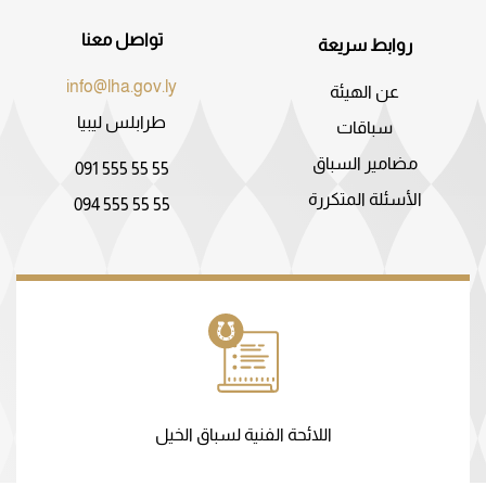
تواصل معنا
روابط سريعة
info@lha.gov.ly
عن الهيئة
طرابلس ليبيا
سباقات
مضامير السباق
091 555 55 55
الأسئلة المتكررة
094 555 55 55
اللائحة الفنية لسباق الخيل