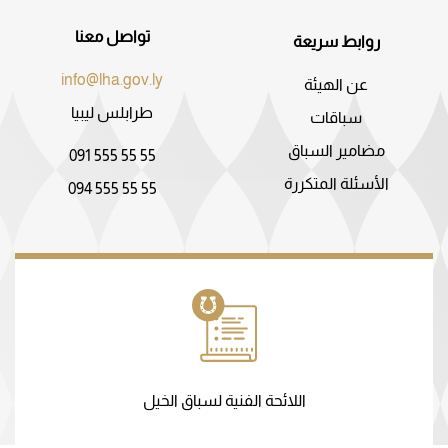
تواصل معنا
روابط سريعة
info@lha.gov.ly
عن الهيئة
طرابلس ليبيا
سباقات
مضامير السباق
091 555 55 55
الأسئلة المتكررة
094 555 55 55
اللائحة الفنية لسباق الخيل