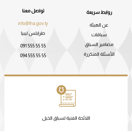
تواصل معنا
روابط سريعة
info@lha.gov.ly
عن الهيئة
طرابلس ليبيا
سباقات
مضامير السباق
091 555 55 55
الأسئلة المتكررة
094 555 55 55
اللائحة الفنية لسباق الخيل