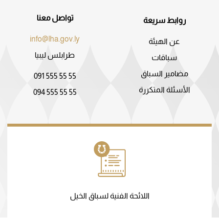
تواصل معنا
روابط سريعة
info@lha.gov.ly
عن الهيئة
طرابلس ليبيا
سباقات
مضامير السباق
091 555 55 55
الأسئلة المتكررة
094 555 55 55
اللائحة الفنية لسباق الخيل