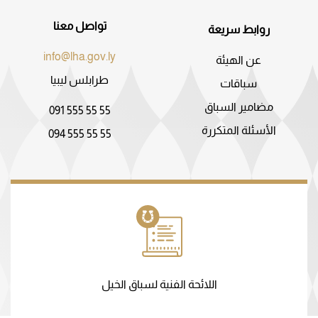
تواصل معنا
روابط سريعة
info@lha.gov.ly
عن الهيئة
طرابلس ليبيا
سباقات
مضامير السباق
091 555 55 55
الأسئلة المتكررة
094 555 55 55
اللائحة الفنية لسباق الخيل